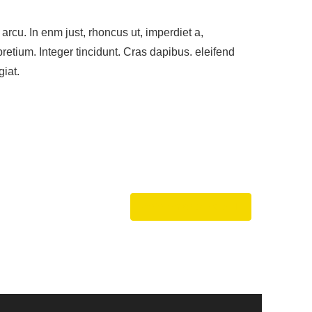
 arcu. In enm just, rhoncus ut, imperdiet a,
pretium. Integer tincidunt. Cras dapibus. eleifend
giat.
Referenzprojekt 3