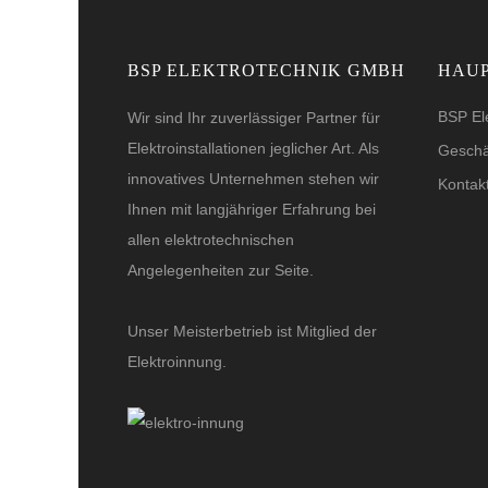
BSP ELEKTROTECHNIK GMBH
HAU
BSP El
Wir sind Ihr zuverlässiger Partner für
Elektroinstallationen jeglicher Art. Als
Geschä
innovatives Unternehmen stehen wir
Kontak
Ihnen mit langjähriger Erfahrung bei
allen elektrotechnischen
Angelegenheiten zur Seite.
Unser Meisterbetrieb ist Mitglied der
Elektroinnung.